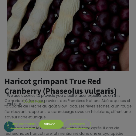
Haricot grimpant True Red
Cranberry (Phaseolus vulgaris)
We use cookies to provide you a better user experience on this
Ce haricot à écosser provient des Premières Nations Abénaquises et
Cookie Policy
website.
fait partie de l’Arche du goût Slow Food. Les fèves sèches, d’un rouge
flamboyant rappelant la canneberge avec un hile blanc, offrent une
saveur riche et unique.
Only essentials
Allow all
Customize
Redécouvert par le collectionneur John Withee après 11 ans de
recherche, ce haricot rare fut mentionné dans une encyclopédie