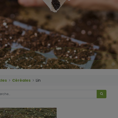
cles
Céréales
Lin