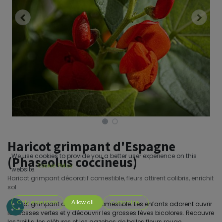
Haricot grimpant d'Espagne
We use cookies to provide you a better user experience on this
(Phaseolus coccineus)
Cookie Policy
website.
Haricot grimpant décoratif comestible, fleurs attirent colibris, enrichit
sol.
Only essentials
Allow all
Customize
Haricot grimpant décoratif et comestible. Les enfants adorent ouvrir
les cosses vertes et y découvrir les grosses fèves bicolores. Recouvre
les treillis, les clôtures et les gazebos de belles fleurs rouge