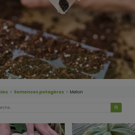
cles
Semences potagères
Melon